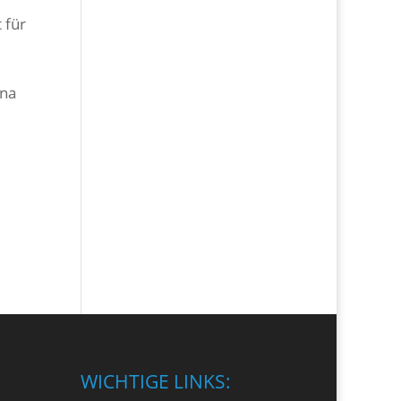
 für
nna
WICHTIGE LINKS: